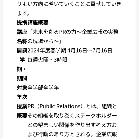
りよい方向に導いていくことに貢献していき
ます。
提携講座概要
講座
「未来を創るPRの力～企業広報の実務
名称
の現場から～」
開講
2024年度春学期 4月16日～7月16日
学
毎週火曜・3時限
期・
期間
対象
全学部全学年
年次
授業
PR（Public Relations）とは、組織と
概要
その組織を取り巻くステークホルダー
との望ましい関係を作り出す考え方お
よび行動のあり方とされる。企業広報