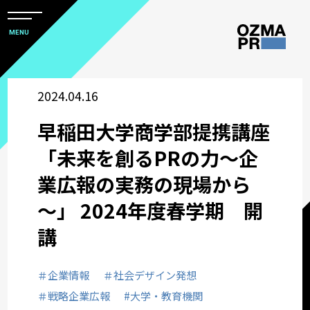
メ
ニ
本
MENU
ュ
文
ー
株
を
へ
開
式
2024.04.16
閉
ス
すべて
会
キ
早稲田大学商学部提携講座
社
ッ
アワード
オ
「未来を創るPRの力～企
プ
ズ
業広報の実務の現場から
マ
企業情報
～」 2024年度春学期 開
ピ
ー
講
採用関連情報
ア
ー
＃企業情報
＃社会デザイン発想
ウズ研
ル
＃戦略企業広報
#大学・教育機関