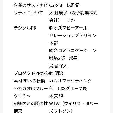
企業のサステナビ
CSR48 総監督
リティについて
太田 康子（森永乳業株式
会社） ほか
デジタルPR
㈱オズマピーアール
リレーションズデザイン
本部
統合コミュニケーション
戦略2部 部長
鳥居 保人
プロダクトPRから
㈱ 明治
素材PRへの転換
カカオマーケティング
～カカオはフルー
部 CXSグループ長
ツ！？～
木原 純
組織内との関係性
WTW（ウイリス・タワー
構築
ズワトソン）