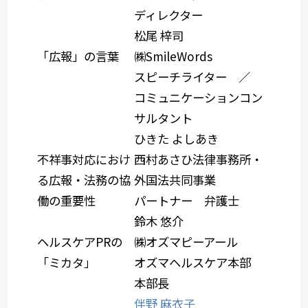
ディレクター
松尾 梓司
「広報」の言葉
㈱SmileWords
スピーチライター ／
コミュニケーションコン
サルタント
ひきた よしあき
不祥事対応におけ
西村あさひ法律事務所・
る広報・法務の協
外国法共同事業
働の重要性
パートナー 弁護士
鈴木 悠介
ヘルスケアPRの
㈱オズマピーアール
「ミカタ」
オズマヘルスケア本部
本部長
伴野 麻衣子