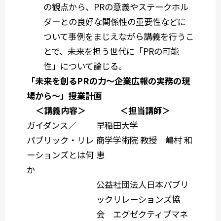
の観点から、PRの意義やステークホル
ダーとの良好な関係性の重要性などに
ついて事例をまじえながら講義を行うこ
とで、未来を担う世代に「PRの可能
性」について論じる。
「未来を創るPRの力～企業広報の実務の現
場から～」授業計画
＜講義内容＞
＜担当講師＞
ガイダンス／
早稲田大学
パブリック・リレ
商学学術院 教授 嶋村 和
ーションズとは何
恵
か
公益社団法人日本パブリ
ックリレーションズ協
会 エグゼクティブマネ