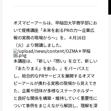
サステナビリティコミュニケーション
関西オフィス
オズマピーアールは、早稲田大学商学部にお
いて提携講座「未来を創るPRの力～企業広
社会デザイン発想
報の実務の現場から～」を、４月16日
（火）より開講しました。
サービスメニューから選ぶ
本講座は、「新しい『問い』を立て、新しい
『あたりまえ』を創る。」をパーパスと
業種から選ぶ
し、総合的なPRサービスを展開するオズマ
ピーアールが携わる実務の現場から見えてき
た、企業や団体が多様なステークホルダー
と良好な関係を構築・維持していく重要性に
ついて事例をまじえながら解説し、理解を深