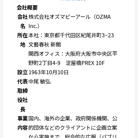
会社概要
会社
株式会社オズマピーアール（OZMA
名
Inc.）
所在
本社：東京都千代田区紀尾井町3−23
地
文藝春秋 新館
関西オフィス：大阪府大阪市中央区平
野町2丁目4-9 淀屋橋PREX 10F
設立
1963年10月10日
代表
中尾 敏弘
取締
役社
長
事業
国内、海外の企業、政府関係機関、公
内容
的団体などのクライアントに企画立案
から実施まで、総合的な広報（パブリ