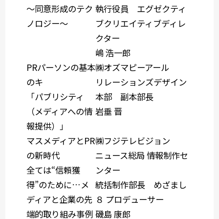
～同意形成のテク
執行役員 エグゼクティ
ノロジー～
ブクリエイティブディレ
クター
嶋 浩一郎
PRパーソンの基本
㈱オズマピーアール
のキ
リレーションズデザイン
「パブリシティ
本部 副本部長
（メディアへの情
岩垂 晋
報提供）」
マスメディアとPR
㈱フジテレビジョン
の新時代
ニュース総局 情報制作セ
全ては“信頼獲
ンター
得”のために…メ
統括制作部長 めざまし
ディアと企業の先
８ プロデューサー
端的取り組み事例
磯島 康郎