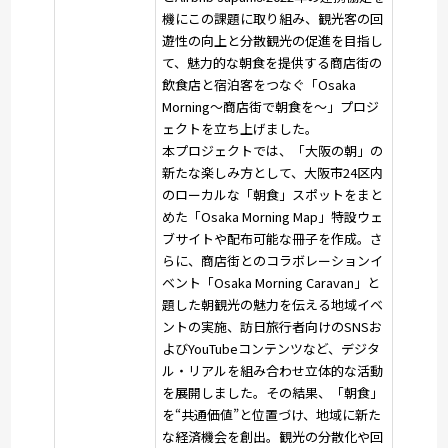
機にこの課題に取り組み、観光客の回
遊性の向上と分散観光の促進を目指し
て、魅力的な朝食を提供する商店街の
飲食店と宿泊客をつなぐ「Osaka
Morning～商店街で朝食を～」プロジ
ェクトを立ち上げました。
本プロジェクトでは、「大阪の朝」の
新たな楽しみ方として、大阪市24区内
のローカルな「朝食」スポットをまと
めた「Osaka Morning Map」特設ウェ
ブサイトや配布可能な冊子を作成。さ
らに、商店街とのコラボレーションイ
ベント「Osaka Morning Caravan」と
題した朝観光の魅力を伝える地域イベ
ントの実施、訪日旅行者向けのSNSお
よびYouTubeコンテンツなど、デジタ
ル・リアルを組み合わせ立体的な活動
を展開しました。その結果、「朝食」
を“共通価値”と位置づけ、地域に新た
な経済機会を創出。観光の分散化や回