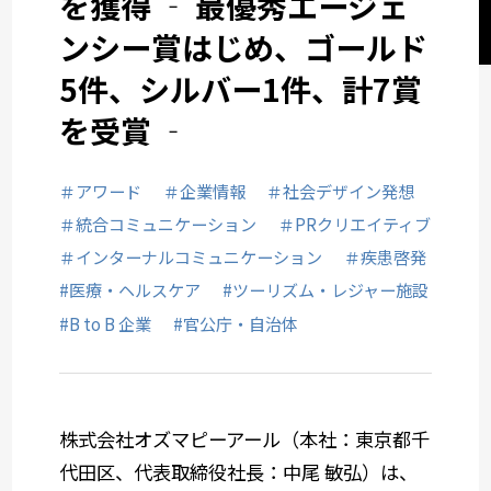
を獲得 ‐ 最優秀エージェ
サステナビリティコミュニケーション
ンシー賞はじめ、ゴールド
5件、シルバー1件、計7賞
関西オフィス
を受賞 ‐
社会デザイン発想
＃アワード
＃企業情報
＃社会デザイン発想
＃統合コミュニケーション
＃PRクリエイティブ
サービスメニューから選ぶ
＃インターナルコミュニケーション
＃疾患啓発
#医療・ヘルスケア
#ツーリズム・レジャー施設
業種から選ぶ
#B to B 企業
#官公庁・自治体
株式会社オズマピーアール（本社：東京都千
代田区、代表取締役社長：中尾 敏弘）は、