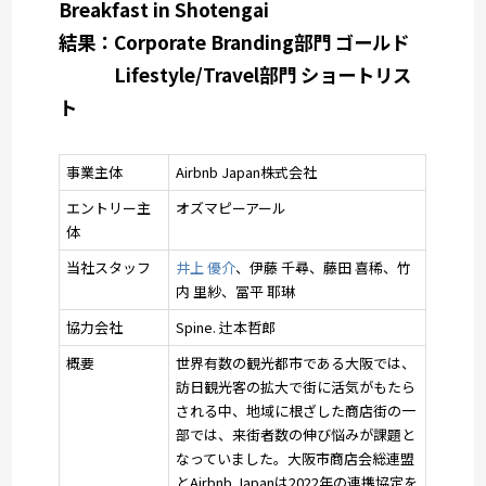
Breakfast in Shotengai
結果：Corporate Branding部門 ゴールド
Lifestyle/Travel部門 ショートリス
ト
事業主体
Airbnb Japan株式会社
エントリー主
オズマピーアール
体
当社スタッフ
井上 優介
、伊藤 千尋、藤田 喜稀、竹
内 里紗、冨平 耶琳
協力会社
Spine. 辻本哲郎
概要
世界有数の観光都市である大阪では、
訪日観光客の拡大で街に活気がもたら
される中、地域に根ざした商店街の一
部では、来街者数の伸び悩みが課題と
なっていました。大阪市商店会総連盟
とAirbnb Japanは2022年の連携協定を