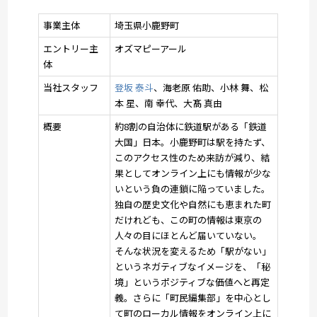
事業主体
埼玉県小鹿野町
エントリー主
オズマピーアール
体
当社スタッフ
登坂 泰斗
、海老原 佑助、小林 舞、松
本 星、南 幸代、大髙 真由
概要
約8割の自治体に鉄道駅がある「鉄道
大国」日本。小鹿野町は駅を持たず、
このアクセス性のため来訪が減り、結
果としてオンライン上にも情報が少な
いという負の連鎖に陥っていました。
独自の歴史文化や自然にも恵まれた町
だけれども、この町の情報は東京の
人々の目にほとんど届いていない。
そんな状況を変えるため「駅がない」
というネガティブなイメージを、「秘
境」というポジティブな価値へと再定
義。さらに「町民編集部」を中心とし
て町のローカル情報をオンライン上に