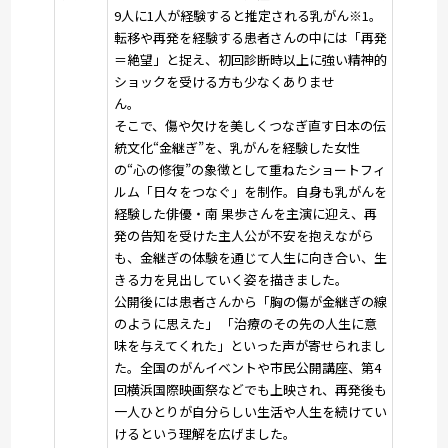
9人に1人が経験すると推定される乳がん※1。
転移や再発を経験する患者さんの中には「再発
＝絶望」と捉え、初回診断時以上に強い精神的
ショックを受ける方も少なくありませ
ん。
そこで、傷や欠けを美しくつなぎ直す日本の伝
統文化“金継ぎ”を、乳がんを経験した女性
の“心の修復”の象徴として重ねたショートフィ
ルム「日々をつなぐ」を制作。自身も乳がんを
経験した俳優・南 果歩さんを主演に迎え、再
発の告知を受けた主人公が不安を抱えながら
も、金継ぎの体験を通じて人生に向き合い、生
きる力を見出していく姿を描きました。
公開後には患者さんから「胸の傷が金継ぎの線
のように思えた」 「治療のその先の人生に意
味を与えてくれた」といった声が寄せられまし
た。全国のがんイベントや市民公開講座、第4
回横浜国際映画祭などでも上映され、再発後も
一人ひとりが自分らしい生活や人生を続けてい
けるという理解を広げました。