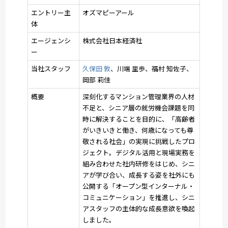
エントリー主
オズマピーアール
体
エージェンシ
株式会社日本経済社
ー
当社スタッフ
久保田 敦
、川端 里歩、福村 知佐子、
岡部 莉佳
概要
深刻化するマンション管理業界の人材
不足と、シニア層の就労機会課題を同
時に解決することを目的に、「高齢者
がいきいきと働き、何歳になっても尊
敬される社会」の実現に挑戦したプロ
ジェクト。デジタル活用と現場実務を
組み合わせた社内研修をはじめ、シニ
アが学び合い、成長する姿を社外にも
公開する「オープン型インターナル・
コミュニケーション」を推進し、シニ
アスタッフの主体的な成長意欲を喚起
しました。