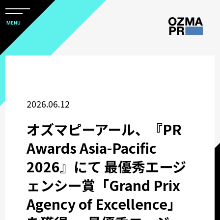
メ
ニ
本
MENU
ュ
文
ー
株
を
へ
開
式
閉
ス
すべて
会
キ
社
ッ
アワード
2026.06.12
オ
プ
ズ
オズマピーアール、『PR
マ
企業情報
Awards Asia-Pacific
ピ
2026』にて 最優秀エージ
ー
採用関連情報
ア
ェンシー賞「Grand Prix
ー
ウズ研
Agency of Excellence」
ル