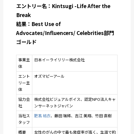
エントリー名：Kintsugi -Life After the
Break
結果：Best Use of
Advocates/Influencers/ Celebrities部門
ゴールド
事業主
日本イーライリリー株式会社
体
エント
オズマピーアール
リー主
体
協力会
株式会社ビジュアルボイス、認定NPO法人キャ
社
ンサーネットジャパン
当社ス
肥髙 結衣
、藤田 瑞稀、吉江 美翔、竹田 直樹
タッフ
概要
女性のがんの中で最も発症率が高く、生涯で約